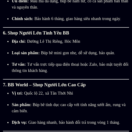
Ưu điểm:
Mẫu mã đa dạng, búp bê nam nữ, có cả sản phẩm bán thân
và nguyên thân.
Chính sách:
Bảo hành 6 tháng, giao hàng siêu nhanh trong ngày.
6. Shop Người Lớn Tình Yêu BB
Địa chỉ:
Đường Lê Thị Riêng, Hóc Môn
Loại sản phẩm:
Búp bê mini gọn nhẹ, dễ sử dụng, bảo quản.
Tư vấn:
Tư vấn trực tiếp qua điện thoại hoặc Zalo, bảo mật tuyệt đối
thông tin khách hàng.
7. BB World – Shop Người Lớn Cao Cấp
Vị trí:
Quốc lộ 22, xã Tân Thới Nhì
Sản phẩm:
Búp bê tình dục cao cấp với tính năng sưởi ấm, rung và
cảm biến.
Dịch vụ:
Giao hàng nhanh, bảo hành đổi trả trong vòng 1 tháng.