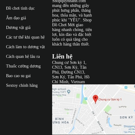
Shopquynhanh.com
mang đến những giây
Đồ chơi tình dục
phút hưng phấn, thăng
hoa, thỏa mãn, và hạnh
Âm đạo giả
phúc khi "YÊU". Shop
Đồ Chơi Mới giao
Dương vật giả
hàng nhanh chóng, tiện
lợi, kín đáo và đặc biệt
Các tư thế khi quan hệ
luôn có quà tặng cho
khách hàng thân thiết.
Cách làm to dương vật
Liên hệ
Cách quan hệ lâu ra
Chung cư Sơn kỳ 1,
Thuốc cường dương
CN13, Sơn Kỳ, Tân
Phú, Đường CN13,
Bao cao su gai
Sơn Ký, Tân Phú, Hồ
Chí Minh, Vietnam
Sextoy chính hãng