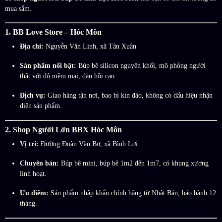
mua sắm.
1. BB Love Store – Hóc Môn
Địa chỉ:
Nguyễn Văn Linh, xã Tân Xuân
Sản phẩm nổi bật:
Búp bê silicon nguyên khối, mô phỏng người
thật với độ mềm mại, đàn hồi cao.
Dịch vụ:
Giao hàng tận nơi, bao bì kín đáo, không có dấu hiệu nhận
diện sản phẩm.
2. Shop Người Lớn BBX Hóc Môn
Vị trí:
Đường Đoàn Văn Bơ, xã Bình Lợi
Chuyên bán:
Búp bê mini, búp bê 1m2 đến 1m7, có khung xương
linh hoạt.
Ưu điểm:
Sản phẩm nhập khẩu chính hãng từ Nhật Bản, bảo hành 12
tháng.