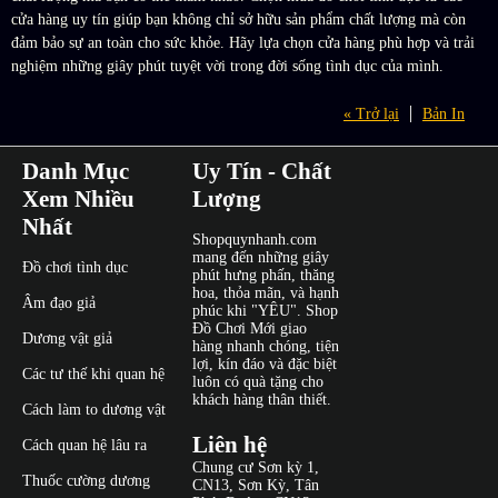
cửa hàng uy tín giúp bạn không chỉ sở hữu sản phẩm chất lượng mà còn
đảm bảo sự an toàn cho sức khỏe. Hãy lựa chọn cửa hàng phù hợp và trải
nghiệm những giây phút tuyệt vời trong đời sống tình dục của mình.
« Trở lại
Bản In
Danh Mục
Uy Tín - Chất
Xem Nhiều
Lượng
Nhất
Shopquynhanh.com
mang đến những giây
Đồ chơi tình dục
phút hưng phấn, thăng
hoa, thỏa mãn, và hạnh
Âm đạo giả
phúc khi "YÊU". Shop
Đồ Chơi Mới giao
Dương vật giả
hàng nhanh chóng, tiện
lợi, kín đáo và đặc biệt
Các tư thế khi quan hệ
luôn có quà tặng cho
khách hàng thân thiết.
Cách làm to dương vật
Liên hệ
Cách quan hệ lâu ra
Chung cư Sơn kỳ 1,
Thuốc cường dương
CN13, Sơn Kỳ, Tân