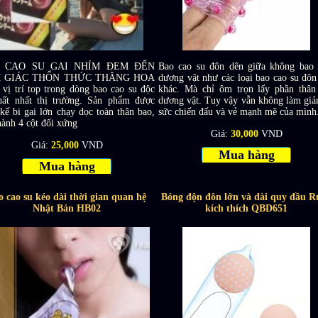
 CAO SU GAI NHÍM ĐEM ĐẾN
Bao cao su đôn dên giữa không bao 
 GIÁC THỔN THỨC THĂNG HOA
dương vật như các loại bao cao su đôn
 vị trí top trong dòng bao cao su độc
khác. Mà chỉ ôm trọn lấy phần thân
hất nhất thị trường. Sản phẩm được
dương vật. Tuy vậy vẫn không làm giả
 kế bi gai lớn chạy dọc toàn thân bao,
sức chiến đấu và vẻ mạnh mẽ của mình
hành 4 cột đối xứng
Giá:
30,000
VND
Giá:
25,000
VND
Mua hàng
Mua hàng
o cao su kéo dài thời gian quan hệ
Bóng độn đôn lớn và dài quy đầu R
Nhật Bản HB02
kích thích QBD651