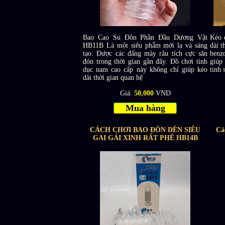
Bao Cao Su Đôn Phần Đầu Dương Vật
Kéo 
HB11B Là một siêu phẩm mới lạ và sáng
dài 
tạo. Được các đấng mày râu tích cực săn
benz
đón trong thời gian gần đây. Đồ chơi tình
giúp 
dục nam cao cấp này không chỉ giúp kéo
tinh 
dài thời gian quan hệ
Giá:
50,000
VND
Mua hàng
CÁCH CHƠI BAO ĐÔN DÊN SIÊU
Cá
GAI GÁI XINH RẤT PHÊ HB14B