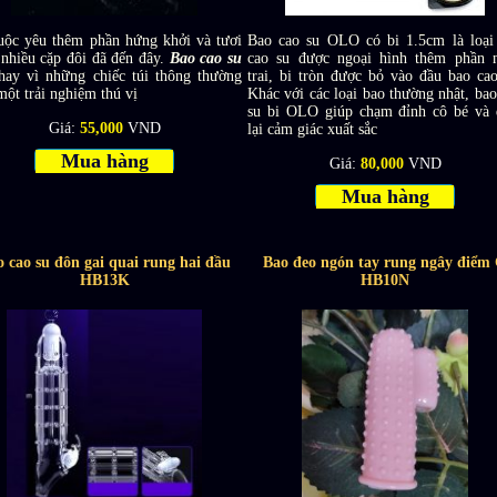
uộc yêu thêm phần hứng khởi và tươi
Bao cao su OLO có bi 1.5cm là loại
 nhiều cặp đôi đã đến đây.
Bao cao su
cao su được ngoại hình thêm phần 
hay vì những chiếc túi thông thường
trai, bi tròn được bỏ vào đầu bao cao
ột trải nghiệm thú vị
Khác với các loại bao thường nhật, bao
su bi OLO giúp chạm đỉnh cô bé và
Giá:
55,000
VND
lại cảm giác xuất sắc
Mua hàng
Giá:
80,000
VND
Mua hàng
 cao su đôn gai quai rung hai đầu
Bao đeo ngón tay rung ngây điểm
HB13K
HB10N