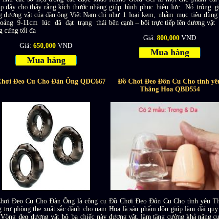
ắp đây cho thấy rằng kích thước nhàng
giúp bình phục hiệu lực. Nó trông g
g dương vật của đàn ông Việt Nam chỉ
như 1 loại kem, nhằm mục tiêu dùng
oảng 9-11cm lúc đã đạt trạng thái
bên cạnh – bôi trực tiếp lên dương vật
g cứng tối đa
Giá:
800,000
VND
Giá:
650,000
VND
Mua hàng
Mua hàng
Chơi Đeo Cu Cho Đàn Ông QDC667
Đồ Chơi Đeo Đôn Cu Cho tình yê
Thăng Hoa QBD554
hơi Đeo Cu Cho Đàn Ông là công cụ
Đồ Chơi Đeo Đôn Cu Cho tình yêu T
g trợ phòng the xuất sắc dành cho nam
Hoa là sản phẩm đôn giúp làm dài quy
. Vòng đeo dương vật bộ ba chiếc này
dương vật, làm tăng cường khả năng c