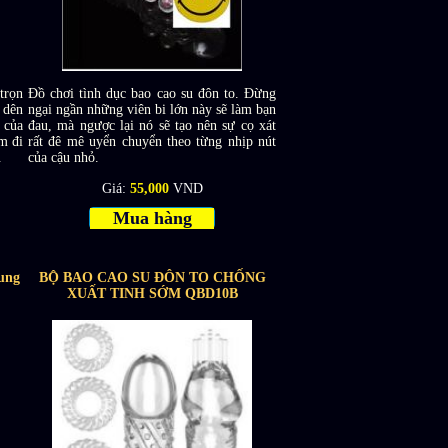
trọn
Đồ chơi tình dục bao cao su đôn to. Đừng
 dên
ngại ngần những viên bi lớn này sẽ làm bạn
 của
đau, mà ngược lại nó sẽ tạo nên sự cọ xát
m đi
rất đê mê uyển chuyển theo từng nhịp nút
.
của cậu nhỏ.
Giá:
55,000
VND
Mua hàng
ung
BỘ BAO CAO SU ĐÔN TO CHỐNG
XUẤT TINH SỚM QBD10B