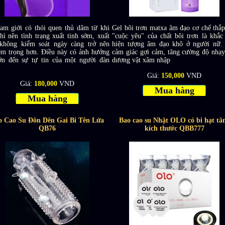
am giới có thói quen thủ dâm từ khi
Gel bôi trơn matxa âm đạo cơ chế thắp
hì nên tình trạng xuất tinh sớm, xuất
"cuộc yêu" của chất bôi trơn là khắc
 không kiểm soát ngày càng trở nên
hiện tượng âm đạo khô ở người nữ.
êm trọng hơn. Điều này có ảnh hưởng
cảm giác gợi cảm, tăng cường độ nhạy
lớn đến sự tự tin của một người đàn
dương vật xâm nhập
Giá:
150,000
VND
Giá:
180,000
VND
Mua hàng
Mua hàng
o Cao Su Đôn Dên Gai Bi Tên Lửa
Bao cao su Nhật OLO có bi hạt tă
QB76
kích thước QBB777