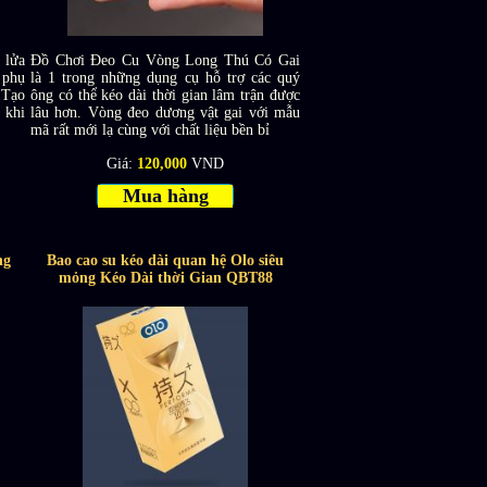
 lửa
Đồ Chơi Đeo Cu Vòng Long Thú Có Gai
 phụ
là 1 trong những dụng cụ hỗ trợ các quý
 Tạo
ông có thể kéo dài thời gian lâm trận được
 khi
lâu hơn. Vòng đeo dương vật gai với mẫu
mã rất mới lạ cùng với chất liệu bền bỉ
Giá:
120,000
VND
Mua hàng
ng
Bao cao su kéo dài quan hệ Olo siêu
mỏng Kéo Dài thời Gian QBT88