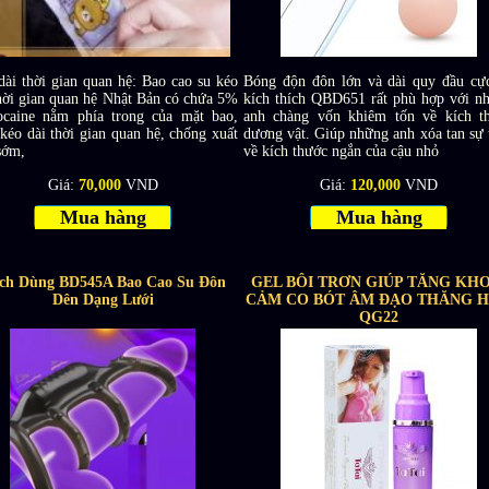
dài thời gian quan hệ: Bao cao su kéo
Bóng độn đôn lớn và dài quy đầu cự
thời gian quan hệ Nhật Bản có chứa 5%
kích thích QBD651 rất phù hợp với n
ocaine nằm phía trong của mặt bao,
anh chàng vốn khiêm tốn về kích t
kéo dài thời gian quan hệ, chống xuất
dương vật. Giúp những anh xóa tan sự t
sớm,
về kích thước ngắn của cậu nhỏ
Giá:
70,000
VND
Giá:
120,000
VND
Mua hàng
Mua hàng
ch Dùng BD545A Bao Cao Su Đôn
GEL BÔI TRƠN GIÚP TĂNG KHO
Dên Dạng Lưới
CẢM CO BÓT ÂM ĐẠO THĂNG 
QG22