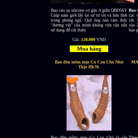
Bao cao su silicone có gân ở giữa QBD56Y
Bao 
Giúp nam giới lấy lại sự tự tin và bản lĩnh
cục 
trong phòng ngủ. Quý ông nào cảm thấy
vật.
“dương vật” của mình không vừa vặn nên
vào 
sử dụng để cải thiện.
bạn g
Giá:
120,000
VND
Mua hàng
Bao đôn mềm mịn Cu Con Chó Như
MAX
Thật Hb78.
Bao đôn mềm mịn Cu Con Chó là sản
Theo