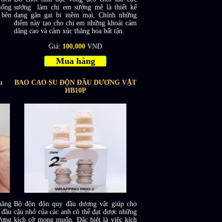
iống
sướng làm chị em sướng mê là thiết kế
 bên
dạng gân gai bi mềm mại, Chính những
điểm này tạo cho chị em những khoái cảm
dâng cao và cảm xúc thăng hoa bất tận.
Giá:
100,000
VND
Mua hàng
u
BAO CAO SU ĐỘN ĐẦU DƯƠNG VẬT
HB10P
hăng
Bộ độn độn quy đầu dương vật giúp cho
 đầu
cậu nhỏ của các anh có thể đạt được những
ương
kích cỡ mong muốn. Đặc biệt là việc kích