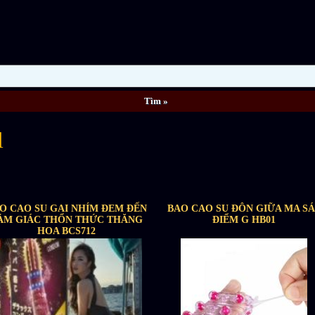
l
O CAO SU GAI NHÍM ĐEM ĐẾN
BAO CAO SU ĐÔN GIỮA MA S
ẢM GIÁC THỔN THỨC THĂNG
ĐIỂM G HB01
HOA BCS712