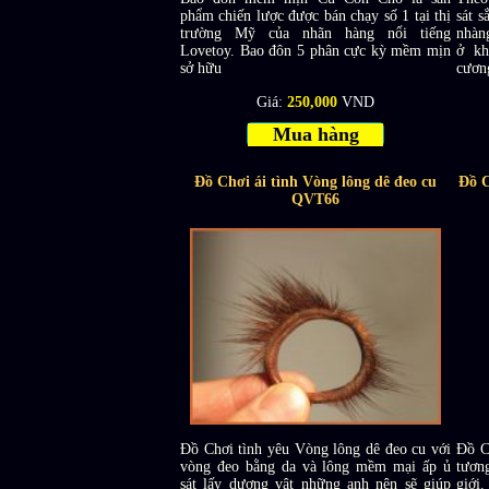
phẩm chiến lược được bán chạy số 1 tại thị
sát s
trường Mỹ của nhãn hàng nổi tiếng
nhàn
Lovetoy. Bao đôn 5 phân cực kỳ mềm mịn
ở kh
sở hữu
cươn
Giá:
250,000
VND
Mua hàng
Đồ Chơi ái tình Vòng lông dê đeo cu
Đồ 
QVT66
Đồ Chơi tình yêu Vòng lông dê đeo cu với
Đồ C
vòng đeo bằng da và lông mềm mại ấp ủ
tươn
sát lấy dương vật những anh nên sẽ giúp
giới