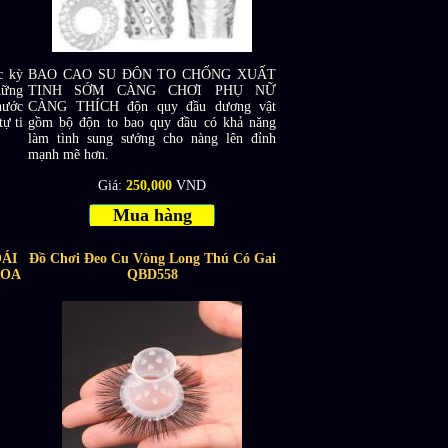
c kỳ
BAO CAO SU ĐÔN TO CHỐNG XUẤT
hững
TINH SỚM CÀNG CHƠI PHỤ NỮ
hước
CÀNG THÍCH độn quy đầu dương vật
ự ti
gồm bộ độn to bao quy đầu có khả năng
làm tình sung sướng cho nàng lên đỉnh
mạnh mẽ hơn.
Giá:
250,000
VND
Mua hàng
ÁI
Đồ Chơi Đeo Cu Vòng Long Thú Có Gai
HOA
QBD558