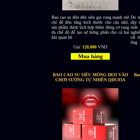
Bao cao su đôn dên siêu gai rung mạnh mẽ
Do n
chỉ để đôn tăng kích thước cho cậu nhỏ,
dậy t
sản phẩm được tích hợp thêm động cơ rung
tinh
đa chế độ để tạo sự hưng phấn cho cả hai
nghi
khi quan hệ
rất 
ông.
Giá:
120,000
VND
Mua hàng
BAO CAO SU SIÊU MỎNG ĐEO VÀO
Ba
CHƠI SƯỚNG TỰ NHIÊN QDC03A