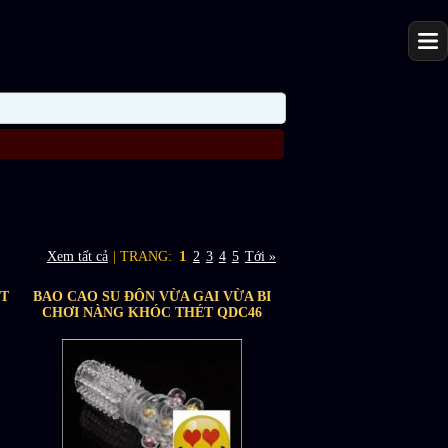
1
Xem tất cả
| TRANG:
2
3
4
5
Tới »
ÁT
BAO CAO SU ĐÔN VỪA GAI VỪA BI
CHƠI NÀNG KHÓC THÉT QDC46