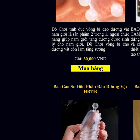
Đồ Chơi tình dục
vòng bi đeo dương vật
BAO
nam giới là sản phẩm 2 trong 1, ngoài chức
CẢM
năng giúp nam giới tăng cường được sinh
đứng
lý cho nam giới, Đồ Chơi vòng bi cho
và c
dương vật còn làm tăng sướng
thiết
tạo t
Giá:
50,000
VND
Mua hàng
Bao Cao Su Đôn Phần Đầu Dương Vật
Ba
HB11B