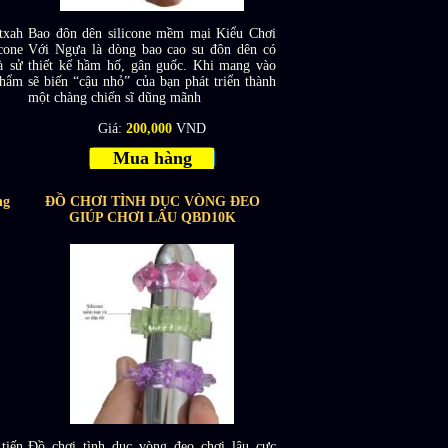
txah
Bao đôn dên silicone mềm mại Kiểu Chơi
cone
Với Ngựa là dòng bao cao su đôn dên có
à sử
thiết kế hầm hố, gân guốc. Khi mang vào
phẩm
sẽ biến “cậu nhỏ” của bạn phát triển thành
một chàng chiến sĩ dũng mãnh
Giá:
200,000
VND
Mua hàng
ng
ĐỒ CHƠI TÌNH DỤC VÒNG ĐEO
GIÚP CHƠI LÂU QBD10K
tiến
Đồ chơi tình dục vòng đeo chơi lâu cực