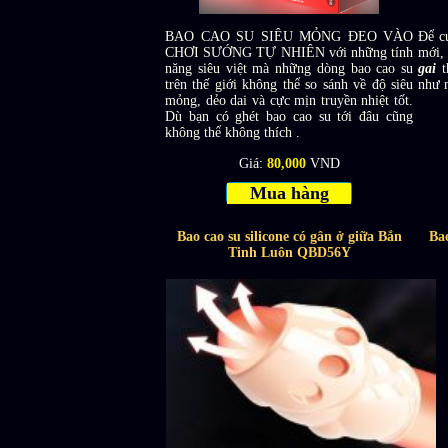
BAO CAO SU SIÊU MỎNG ĐEO VÀO
Để c
CHƠI SƯỚNG TỰ NHIÊN với những tính
mới,
năng siêu việt mà những dòng bao cao su
gai
t
trên thế giới không thể so sánh về độ siêu
như m
mỏng, dẻo dai và cực mịn truyền nhiệt tốt.
Dù bạn có ghét bao cao su tới đâu cũng
không thể không thích .
Giá:
80,000
VND
Mua hàng
Bao cao su silicone có gân ở giữa Bắn
Bao
Tinh Luôn QBD56Y