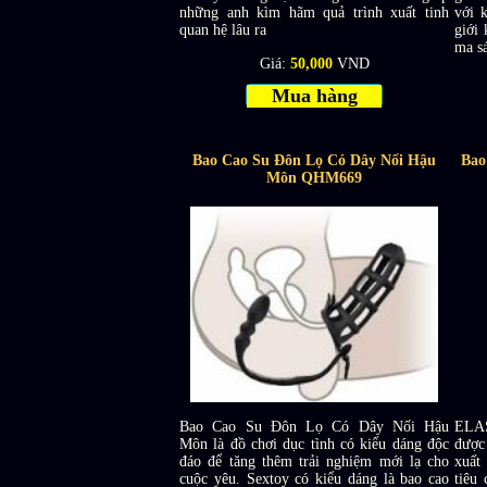
những anh kìm hãm quả trình xuất tinh
với 
quan hệ lâu ra
giới 
ma sá
Giá:
50,000
VND
Mua hàng
Bao Cao Su Đôn Lọ Có Dây Nối Hậu
Bao
Môn QHM669
Bao Cao Su Đôn Lọ Có Dây Nối Hậu
ELAS
Môn là đồ chơi dục tình có kiểu dáng độc
được 
đáo để tăng thêm trải nghiệm mới lạ cho
xuất
cuộc yêu. Sextoy có kiểu dáng là bao cao
tiêu