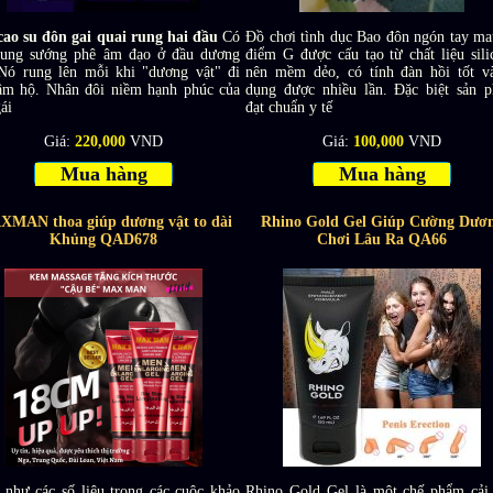
cao su đôn gai quai rung hai đầu
Có
Đồ chơi tình dục Bao đôn ngón tay ma
rung sướng phê âm đạo ở đầu dương
điểm G được cấu tạo từ chất liệu sili
 Nó rung lên mỗi khi "dương vật" đi
nên mềm dẻo, có tính đàn hồi tốt v
âm hộ. Nhân đôi niềm hạnh phúc của
dụng được nhiều lần. Đặc biệt sản 
ái
đạt chuẩn y tế
Giá:
220,000
VND
Giá:
100,000
VND
Mua hàng
Mua hàng
MAN thoa giúp dương vật to dài
Rhino Gold Gel Giúp Cường Dươ
Khủng QAD678
Chơi Lâu Ra QA66
 như các số liệu trong các cuộc khảo
Rhino Gold Gel là một chế phẩm cải 