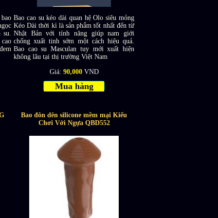
 bao
Bao cao su kéo dài quan hệ Olo siêu mỏng
ngọc
Kéo Dài thời kì là sản phẩm tốt nhất đến từ
 su.
Nhật Bản với tính năng giúp nam giới
 cao
chống xuất tinh sớm một cách hiệu quả.
 đem
Bao cao su Masculan tuy mới xuất hiện
không lâu tại thị trường Việt Nam
Giá:
90,000
VND
Mua hàng
 G
Bao đôn dên silicone mềm mại Kiểu
Chơi Với Ngựa QBD552