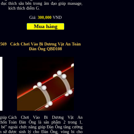
 dục
thích sâu bên trong âm đạo giúp massage,
kích thích điểm G.
Giá:
300,000
VND
Mua hàng
D569
Cách Chơi Vào Bi Dương Vật An Toàn
Đàn Ông QBD108
giúp
Cách Chơi Vào Bi Dương Vật An
chốn
Toàn Đàn Ông là sản phẩm 2 trong 1,
 bé”
ngoài chức năng giúp Đàn Ông tăng cường
n sử
được sinh lý cho Đàn Ông, vòng bi cho