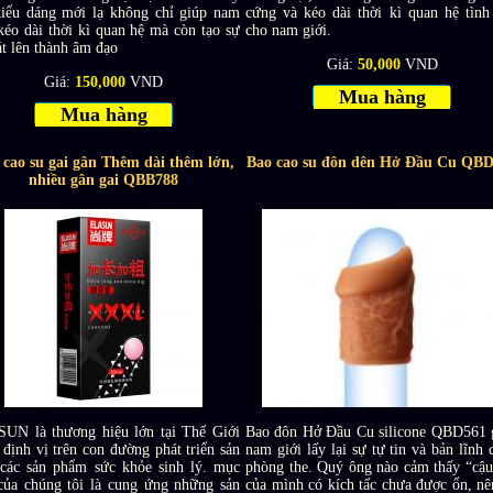
kiểu dáng mới lạ không chỉ giúp nam
cứng và kéo dài thời kì quan hệ tình
kéo dài thời kì quan hệ mà còn tạo sự
cho nam giới.
t lên thành âm đạo
Giá:
50,000
VND
Giá:
150,000
VND
Mua hàng
Mua hàng
 cao su gai gân Thêm dài thêm lớn,
Bao cao su đôn dên Hở Đầu Cu QB
nhiều gân gai QBB788
UN là thương hiệu lớn tại Thế Giới
Bao đôn Hở Đầu Cu silicone QBD561 
định vị trên con đường phát triển sản
nam giới lấy lại sự tự tin và bản lĩnh 
 các sản phẩm sức khỏe sinh lý. mục
phòng the. Quý ông nào cảm thấy “cậu
 của chúng tôi là cung ứng những sản
của mình có kích tấc chưa được ổn, nê