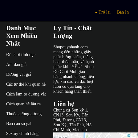
« Trở lại
Bản In
Danh Mục
Uy Tín - Chất
Xem Nhiều
Lượng
Nhất
Shopquynhanh.com
mang đến những giây
Đồ chơi tình dục
phút hưng phấn, thăng
hoa, thỏa mãn, và hạnh
Âm đạo giả
phúc khi "YÊU". Shop
Đồ Chơi Mới giao
Dương vật giả
hàng nhanh chóng, tiện
lợi, kín đáo và đặc biệt
Các tư thế khi quan hệ
luôn có quà tặng cho
khách hàng thân thiết.
Cách làm to dương vật
Liên hệ
Cách quan hệ lâu ra
Chung cư Sơn kỳ 1,
Thuốc cường dương
CN13, Sơn Kỳ, Tân
Phú, Đường CN13,
Bao cao su gai
Sơn Ký, Tân Phú, Hồ
Chí Minh, Vietnam
Sextoy chính hãng