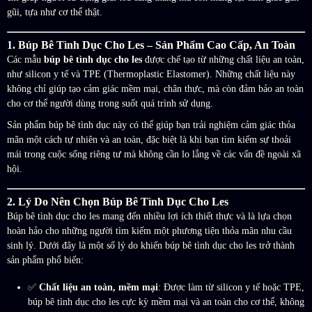
gũi, tựa như cơ thể thật.
1. Búp Bê Tình Dục Cho Les – Sản Phẩm Cao Cấp, An Toàn
Các mẫu
búp bê tình dục cho les
được chế tạo từ những chất liệu an toàn,
như silicon y tế và TPE (Thermoplastic Elastomer). Những chất liệu này
không chỉ giúp tạo cảm giác mềm mại, chân thực, mà còn đảm bảo an toàn
cho cơ thể người dùng trong suốt quá trình sử dụng.
Sản phẩm búp bê tình dục này có thể giúp bạn trải nghiệm cảm giác thỏa
mãn một cách tự nhiên và an toàn, đặc biệt là khi bạn tìm kiếm sự thoải
mái trong cuộc sống riêng tư mà không cần lo lắng về các vấn đề ngoài xã
hội.
2. Lý Do Nên Chọn Búp Bê Tình Dục Cho Les
Búp bê tình dục cho les mang đến nhiều lợi ích thiết thực và là lựa chọn
hoàn hảo cho những người tìm kiếm một phương tiện thỏa mãn nhu cầu
sinh lý. Dưới đây là một số lý do khiến búp bê tình dục cho les trở thành
sản phẩm phổ biến:
✅
Chất liệu an toàn, mềm mại
: Được làm từ silicon y tế hoặc TPE,
búp bê tình dục cho les cực kỳ mềm mại và an toàn cho cơ thể, không