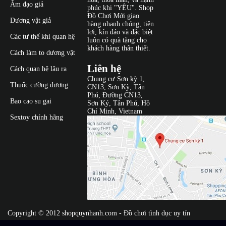
Âm đạo giả
phúc khi "YÊU". Shop
Đồ Chơi Mới giao
Dương vật giả
hàng nhanh chóng, tiện
lợi, kín đáo và đặc biệt
Các tư thế khi quan hệ
luôn có quà tặng cho
khách hàng thân thiết.
Cách làm to dương vật
Liên hệ
Cách quan hệ lâu ra
Chung cư Sơn kỳ 1,
Thuốc cường dương
CN13, Sơn Kỳ, Tân
Phú, Đường CN13,
Bao cao su gai
Sơn Ký, Tân Phú, Hồ
Chí Minh, Vietnam
Sextoy chính hãng
Copyright © 2012
shopquynhanh.com
- Đồ chơi tình dục uy tín