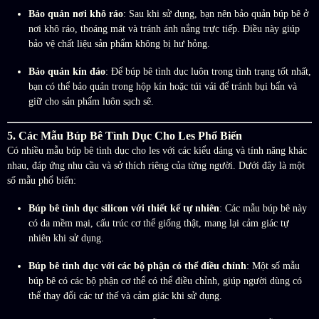
Bảo quản nơi khô ráo
: Sau khi sử dụng, bạn nên bảo quản búp bê ở
nơi khô ráo, thoáng mát và tránh ánh nắng trực tiếp. Điều này giúp
bảo vệ chất liệu sản phẩm không bị hư hỏng.
Bảo quản kín đáo
: Để búp bê tình dục luôn trong tình trạng tốt nhất,
bạn có thể bảo quản trong hộp kín hoặc túi vải để tránh bụi bẩn và
giữ cho sản phẩm luôn sạch sẽ.
5. Các Mẫu Búp Bê Tình Dục Cho Les Phổ Biến
Có nhiều mẫu búp bê tình dục cho les với các kiểu dáng và tính năng khác
nhau, đáp ứng nhu cầu và sở thích riêng của từng người. Dưới đây là một
số mẫu phổ biến:
Búp bê tình dục silicon với thiết kế tự nhiên
: Các mẫu búp bê này
có da mềm mại, cấu trúc cơ thể giống thật, mang lại cảm giác tự
nhiên khi sử dụng.
Búp bê tình dục với các bộ phận có thể điều chỉnh
: Một số mẫu
búp bê có các bộ phận cơ thể có thể điều chỉnh, giúp người dùng có
thể thay đổi các tư thế và cảm giác khi sử dụng.