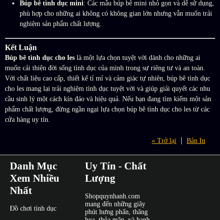
Búp bê tình dục mini
: Các mẫu búp bê mini nhỏ gọn và dễ sử dụng,
phù hợp cho những ai không có không gian lớn nhưng vẫn muốn trải
nghiệm sản phẩm chất lượng.
Kết Luận
Búp bê tình dục cho les
là một lựa chọn tuyệt vời dành cho những ai
muốn cải thiện đời sống tình dục của mình trong sự riêng tư và an toàn.
Với chất liệu cao cấp, thiết kế tỉ mỉ và cảm giác tự nhiên, búp bê tình dục
cho les mang lại trải nghiệm tình dục tuyệt vời và giúp giải quyết các nhu
cầu sinh lý một cách kín đáo và hiệu quả. Nếu bạn đang tìm kiếm một sản
phẩm chất lượng, đừng ngần ngại lựa chọn búp bê tình dục cho les từ các
cửa hàng uy tín.
« Trở lại
Bản In
Danh Mục
Uy Tín - Chất
Xem Nhiều
Lượng
Nhất
Shopquynhanh.com
mang đến những giây
Đồ chơi tình dục
phút hưng phấn, thăng
hoa, thỏa mãn, và hạnh