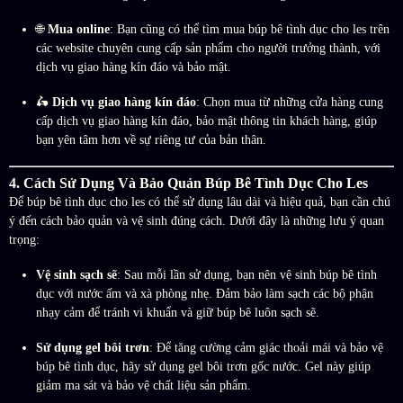
🌐
Mua online
: Bạn cũng có thể tìm mua búp bê tình dục cho les trên
các website chuyên cung cấp sản phẩm cho người trưởng thành, với
dịch vụ giao hàng kín đáo và bảo mật.
🛵
Dịch vụ giao hàng kín đáo
: Chọn mua từ những cửa hàng cung
cấp dịch vụ giao hàng kín đáo, bảo mật thông tin khách hàng, giúp
bạn yên tâm hơn về sự riêng tư của bản thân.
4. Cách Sử Dụng Và Bảo Quản Búp Bê Tình Dục Cho Les
Để búp bê tình dục cho les có thể sử dụng lâu dài và hiệu quả, bạn cần chú
ý đến cách bảo quản và vệ sinh đúng cách. Dưới đây là những lưu ý quan
trọng:
Vệ sinh sạch sẽ
: Sau mỗi lần sử dụng, bạn nên vệ sinh búp bê tình
dục với nước ấm và xà phòng nhẹ. Đảm bảo làm sạch các bộ phận
nhạy cảm để tránh vi khuẩn và giữ búp bê luôn sạch sẽ.
Sử dụng gel bôi trơn
: Để tăng cường cảm giác thoải mái và bảo vệ
búp bê tình dục, hãy sử dụng gel bôi trơn gốc nước. Gel này giúp
giảm ma sát và bảo vệ chất liệu sản phẩm.