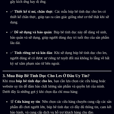
gây kích ứng hay dị ứng.
✅
Thiết kế tỉ mỉ, chân thực
: Các mẫu búp bê tình dục cho les có
thiết kế chân thực, giúp tạo ra cảm giác giống như cơ thể thật khi sử
dụng.
✅
Dễ sử dụng và bảo quản
: Búp bê tình dục này dễ dàng vệ sinh,
bảo quản và sử dụng, giúp người dùng duy trì tuổi thọ của sản phẩm
lâu dài.
✅
Tính riêng tư và kín đáo
: Khi sử dụng búp bê tình dục cho les,
người dùng sẽ có được sự riêng tư tuyệt đối mà không lo lắng về bất
kỳ sự xâm phạm nào từ bên ngoài.
3. Mua Búp Bê Tình Dục Cho Les Ở Đâu Uy Tín?
Khi mua
búp bê tình dục cho les
, bạn cần lựa chọn các cửa hàng hoặc
website uy tín để đảm bảo chất lượng sản phẩm và quyền lợi của mình.
Dưới đây là những gợi ý khi chọn địa chỉ mua hàng:
🛒
Cửa hàng uy tín
: Nên chọn các cửa hàng chuyên cung cấp các sản
phẩm đồ chơi người lớn, búp bê tình dục có đầy đủ thông tin, cam kết
bảo hành, và cung cấp dịch vụ hỗ trợ khách hàng chu đáo.