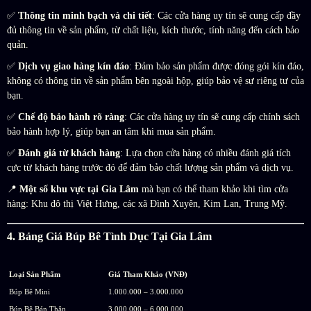
✅
Thông tin minh bạch và chi tiết
: Các cửa hàng uy tín sẽ cung cấp đầy
đủ thông tin về sản phẩm, từ chất liệu, kích thước, tính năng đến cách bảo
quản.
✅
Dịch vụ giao hàng kín đáo
: Đảm bảo sản phẩm được đóng gói kín đáo,
không có thông tin về sản phẩm bên ngoài hộp, giúp bảo vệ sự riêng tư của
bạn.
✅
Chế độ bảo hành rõ ràng
: Các cửa hàng uy tín sẽ cung cấp chính sách
bảo hành hợp lý, giúp bạn an tâm khi mua sản phẩm.
✅
Đánh giá từ khách hàng
: Lựa chọn cửa hàng có nhiều đánh giá tích
cực từ khách hàng trước đó để đảm bảo chất lượng sản phẩm và dịch vụ.
📍
Một số khu vực tại Gia Lâm
mà bạn có thể tham khảo khi tìm cửa
hàng: Khu đô thị Việt Hưng, các xã Đình Xuyên, Kim Lan, Trung Mỹ.
4. Bảng Giá Búp Bê Tình Dục Tại Gia Lâm
Loại Sản Phẩm
Giá Tham Khảo (VNĐ)
Búp Bê Mini
1.000.000 – 3.000.000
Búp Bê Bán Thân
3.000.000 – 6.000.000