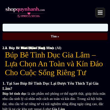
2.1. Búp Bê Mini (Cầm Tay)
2.2. Búp Bê Bán Thân
2.3. Búp Bê Toàn Thân (Full-Size)
2.4. Búp Bê Tình Dục Thông Minh (AI)
Búp Bê Tình Dục Gia Lâm –
Lựa Chọn An Toàn và Kín Đáo
Cho Cuộc Sống Riêng Tư
1. Tại Sao Búp Bê Tình Dục Lại Được Yêu Thích Tại Gia
Lâm?
Búp bê tình dục
là sản phẩm mô phỏng cơ thể người thật, giúp thỏa mãn
nhu cầu sinh lý cá nhân một cách an toàn và kín đáo. Trong xã hội hiện
đại, nhu cầu về sự riêng tư và trải nghiệm sống động ngày càng cao, đặc
biệt là tại các khu vực ngoại ô như
Gia Lâm
.