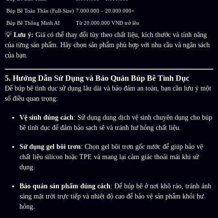
Búp Bê Toàn Thân (Full-Size)
7.000.000 – 20.000.000+
Búp Bê Thông Minh AI
Từ 20.000.000 VNĐ trở lên
💡
Lưu ý:
Giá có thể thay đổi tùy theo chất liệu, kích thước và tính năng
của từng sản phẩm. Hãy chọn sản phẩm phù hợp với nhu cầu và ngân sách
của bạn.
5. Hướng Dẫn Sử Dụng và Bảo Quản Búp Bê Tình Dục
Để búp bê tình dục sử dụng lâu dài và bảo đảm an toàn, bạn cần lưu ý một
số điều quan trọng:
Vệ sinh đúng cách
: Sử dụng dung dịch vệ sinh chuyên dụng cho búp
bê tình dục để đảm bảo sạch sẽ và tránh hư hỏng chất liệu.
Sử dụng gel bôi trơn
: Chọn gel bôi trơn gốc nước để giúp bảo vệ
chất liệu silicon hoặc TPE và mang lại cảm giác thoải mái khi sử
dụng.
Bảo quản sản phẩm đúng cách
: Để búp bê ở nơi khô ráo, tránh ánh
sáng mặt trời trực tiếp và nhiệt độ cao để bảo vệ sản phẩm khỏi hư
hỏng.