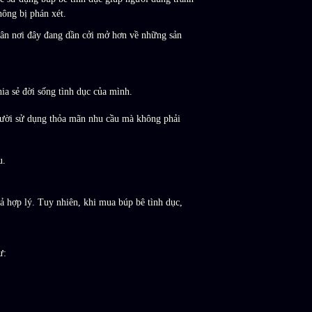
ông bị phán xét.
dân nơi đây đang dần cởi mở hơn về những sản
ia sẻ đời sống tình dục của mình.
 người sử dụng thỏa mãn nhu cầu mà không phải
u.
ả hợp lý. Tuy nhiên, khi mua búp bê tình dục,
ư: