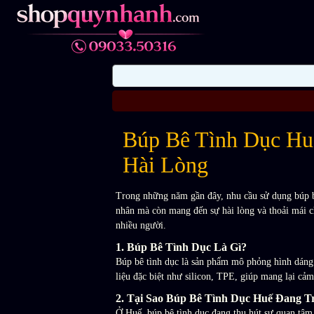
Búp Bê Tình Dục Hu
Hài Lòng
Trong những năm gần đây, nhu cầu sử dụng búp b
nhân mà còn mang đến sự hài lòng và thoải mái ch
nhiều người.
1. Búp Bê Tình Dục Là Gì?
Búp bê tình dục là sản phẩm mô phỏng hình dáng 
liệu đặc biệt như silicon, TPE, giúp mang lại cả
2. Tại Sao Búp Bê Tình Dục Huế Đang T
Ở Huế, búp bê tình dục đang thu hút sự quan tâm 