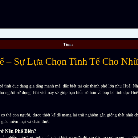
ế – Sự Lựa Chọn Tinh Tế Cho Nh
ê tình dục đang gia tăng mạnh mẽ, đặc biệt tại các thành phố lớn như Huế. N
o người sử dụng. Bài viết này sẽ giúp bạn hiểu rõ hơn về búp bê tình dục Huế 
cơ thể con người, được thiết kế để mang lại trải nghiệm gần giống thật nhất 
m giác mềm mại và chân thực.
rở Nên Phổ Biến?
của nhiều người vì tính chất riêng biệt và mức độ kín đáo mà nó mang lại. Vi