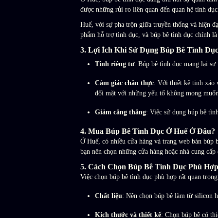
được những rủi ro liên quan đến quan hệ tình dụ
Huế, với sự pha trộn giữa truyền thống và hiện 
phẩm hỗ trợ tình dục, và búp bê tình dục chính l
3. Lợi Ích Khi Sử Dụng Búp Bê Tình Dụ
Tính riêng tư
: Búp bê tình dục mang lại sự
Cảm giác chân thực
: Với thiết kế tinh xả
đối mặt với những yếu tố không mong muốn
Giảm căng thẳng
: Việc sử dụng búp bê tìn
4. Mua Búp Bê Tình Dục Ở Huế Ở Đâu?
Ở Huế, có nhiều cửa hàng và trang web bán búp bê
bạn nên chọn những cửa hàng hoặc nhà cung cấp đ
5. Cách Chọn Búp Bê Tình Dục Phù Hợ
Việc chọn búp bê tình dục phù hợp rất quan trọng
Chất liệu
: Nên chọn búp bê làm từ silicon
Kích thước và thiết kế
: Chọn búp bê có thi