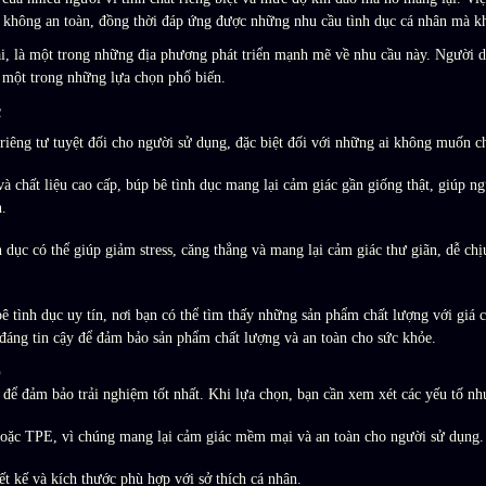
c không an toàn, đồng thời đáp ứng được những nhu cầu tình dục cá nhân mà kh
đại, là một trong những địa phương phát triển mạnh mẽ về nhu cầu này. Người 
à một trong những lựa chọn phổ biến.
c
 riêng tư tuyệt đối cho người sử dụng, đặc biệt đối với những ai không muốn ch
o và chất liệu cao cấp, búp bê tình dục mang lại cảm giác gần giống thật, giúp
.
h dục có thể giúp giảm stress, căng thẳng và mang lại cảm giác thư giãn, dễ chị
 tình dục uy tín, nơi bạn có thể tìm thấy những sản phẩm chất lượng với giá c
áng tin cậy để đảm bảo sản phẩm chất lượng và an toàn cho sức khỏe.
p
 để đảm bảo trải nghiệm tốt nhất. Khi lựa chọn, bạn cần xem xét các yếu tố nh
 hoặc TPE, vì chúng mang lại cảm giác mềm mại và an toàn cho người sử dụng.
ết kế và kích thước phù hợp với sở thích cá nhân.