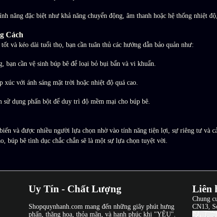
tính năng đặc biệt như khả năng chuyển động, âm thanh hoặc hệ thống nhiệt độ
ng Cách
 tốt và kéo dài tuổi thọ, bạn cần tuân thủ các hướng dẫn bảo quản như:
g, bạn cần vệ sinh búp bê để loại bỏ bụi bẩn và vi khuẩn.
p xúc với ánh sáng mặt trời hoặc nhiệt độ quá cao.
ên sử dụng phấn bột để duy trì độ mềm mại cho búp bê.
iến và được nhiều người lựa chọn nhờ vào tính năng tiện lợi, sự riêng tư và 
o, búp bê tình dục chắc chắn sẽ là một sự lựa chọn tuyệt vời.
Uy Tín - Chất Lượng
Liên 
Chung c
Shopquynhanh.com mang đến những giây phút hưng
CN13, S
phấn, thăng hoa, thỏa mãn, và hạnh phúc khi "YÊU".